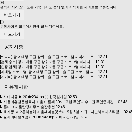
갤럭시 시리즈의 모든 기종에서도 문제 없이 최적화된 사이트로 적용됩니다.
바로가기
문의사항은 질문게시판에 글 남겨주세요.
바로가기
공지사항
[찌​라시​] 광고 대행 구글 상위​노출 구글 프로​그램 찌라​시 프로…
12-31
[업​체 홍보​] 광고 대행 구글 상위​노출 구글 프로​그램 찌라​시 …
12-31
[인​증 업체​] 광고 대행 구글 상위​노출 구글 프로​그램 찌라​시 …
12-31
[마​케팅 프로​그램​] 광고 대행 구글 상위​노출 구글 프로​그램 찌…
12-31
[네​이버​] 광고 대행 구글 상위​노출 구글 프로​그램 찌라​시 프로…
12-31
자유게시판
N
사아다쿨 ▶ 20.rfc234.top ㈅ 한국릴게임
02:53
N
서울이혼전문변호사 서울 이틀째 39도 ‘극한 폭염’···수도권 폭염중대경…
02:48
N
폰테크 서울탐정사무소 출장용접
02:46
N
효자동 코오롱하늘채 서울세계불꽃축제, 9월 5일 개최…지난해보다 3주 앞…
02:4
N
쿨사이다릴게임 ∈ 91.rnf948.top ∨ 바다신2게임
02:41